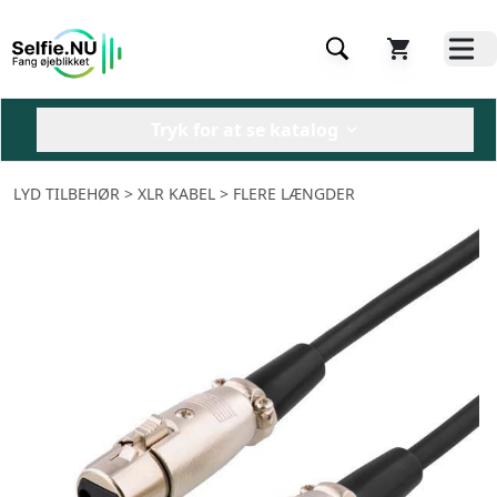
Tryk for at se katalog
LYD TILBEHØR
> XLR KABEL > FLERE LÆNGDER