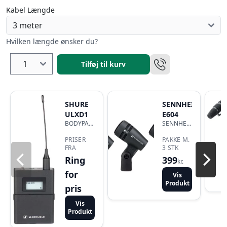
Kabel Længde
Hvilken længde ønsker du?
Tilføj til kurv
SHURE
SENNHEISER
ULXD1
E604
BODYPACK
SENNHEISER
TRANSMITTER
E604 3
PRISER
STYK
PAKKE M.
FRA
3 STK
Ring
399
kr.
for
Vis
Produkt
pris
Vis
Produkt