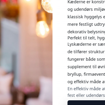
Kæderne er konstrue
og udendørs miljø
klassisk hyggelys e
mere festligt udt
dekorativ belysning
Perfekt til telt, h
Lyskæderne er særl
de tilfører strukt
fungerer både so
supplement til øvr
bryllup, firmaevent
og effektiv måde a
En effektiv måde a
fest eller udendø