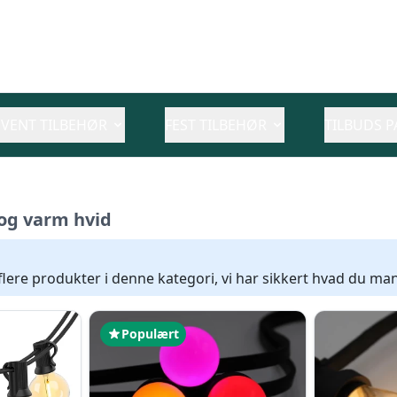
EVENT TILBEHØR
FEST TILBEHØR
TILBUDS P
 og varm hvid
 flere produkter i denne kategori, vi har sikkert hvad du man
Populært