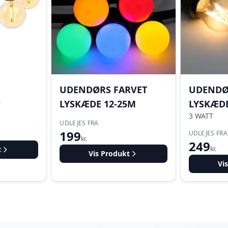
UDENDØRS FARVET
UDENDØ
D
LYSKÆDE 12-25M
LYSKÆDE
3 WATT
UDLEJES FRA
199
UDLEJES FRA
kr.
249
t
kr.
Vis Produkt
Vi