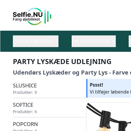
LYD OG HØJTALER
LYS OG EFFEKTER
PARTY LYSKÆDE UDLEJNING
Udendørs Lyskæder og Party Lys - Farve
Pssst!
SLUSHICE
Vi tilføjer løbende
Produkter: 9
SOFTICE
Produkter: 6
POPCORN
Produkter: 4