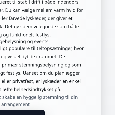
ret til stabil drift i både indendørs
er. Du kan vælge mellem varm hvid for
ller farvede lyskæder, der giver et
ryk. Det gør dem velegnede som både
 og funktionelt festlys.
yggebelysning og events
igt populære til teltopsætninger, hvor
ur og visuel dybde i rummet. De
m primær stemningsbelysning og som
igt festlys. Uanset om du planlægger
 eller privatfest, er lyskæder en enkel
t løfte helhedsindtrykket på.
t skabe en hyggelig stemning til din
rs arrangement