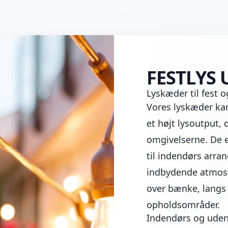
FESTLYS
Lyskæder til fest 
Vores lyskæder ka
et højt lysoutput, 
omgivelserne. De eg
til indendørs arra
indbydende atmos
over bænke, langs 
opholdsområder.
Indendørs og ude