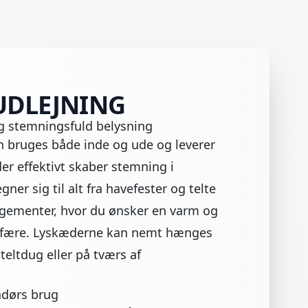
 UDLEJNING
og stemningsfuld belysning
n bruges både inde og ude og leverer
der effektivt skaber stemning i
ner sig til alt fra havefester og telte
ngementer, hvor du ønsker en varm og
fære. Lyskæderne kan nemt hænges
teltdug eller på tværs af
ndørs brug