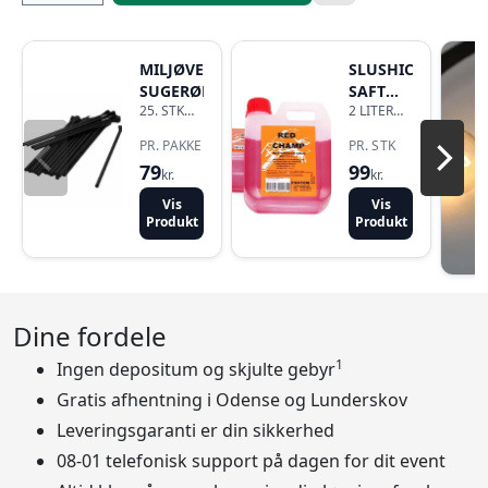
MILJØVENLIG
SLUSHICE
SUGERØR
SAFT
25. STK
2 LITER
HINDBÆR
SUGERØR
DUNK
PR. PAKKE
PR. STK
79
99
kr.
kr.
Vis
Vis
Produkt
Produkt
Dine fordele
1
Ingen depositum og skjulte gebyr
Gratis afhentning i Odense og Lunderskov
Leveringsgaranti er din sikkerhed
08-01 telefonisk support på dagen for dit event