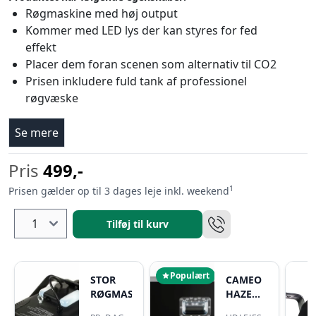
Røgmaskine med høj output
Kommer med LED lys der kan styres for fed
effekt
Placer dem foran scenen som alternativ til CO2
Prisen inkludere fuld tank af professionel
røgvæske
Se mere
Pris
499,-
1
Prisen gælder op til 3 dages leje inkl. weekend
Tilføj til kurv
Populært
STOR
CAMEO
RØGMASKINE
HAZE
1500W