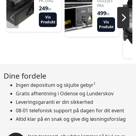
PR. DAG
UDLEJES
FRA
249
kr.
499
kr.
Vis
Produkt
Vis
Produkt
Dine fordele
1
Ingen depositum og skjulte gebyr
Gratis afhentning i Odense og Lunderskov
Leveringsgaranti er din sikkerhed
08-01 telefonisk support på dagen for dit event
Altid klar på en snak og give dig løsningsforslag